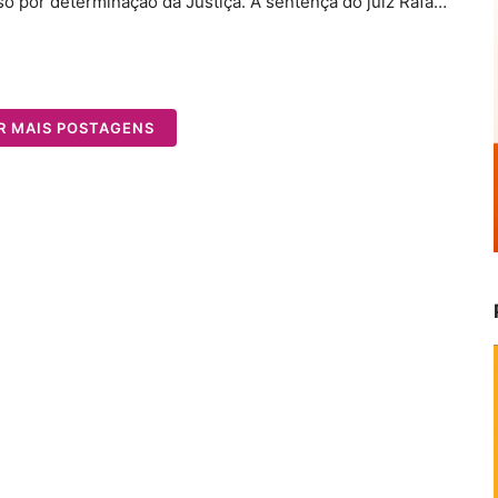
o por determinação da Justiça. A sentença do juiz Rafa…
R MAIS POSTAGENS