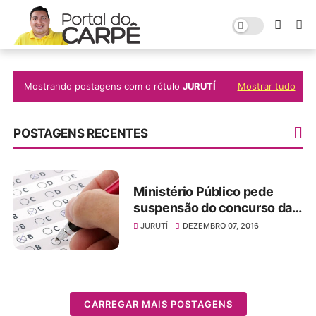
Mostrando postagens com o rótulo
JURUTÍ
Mostrar tudo
POSTAGENS RECENTES
Ministério Público pede
suspensão do concurso da
Prefeitura de Juruti
JURUTÍ
DEZEMBRO 07, 2016
CARREGAR MAIS POSTAGENS