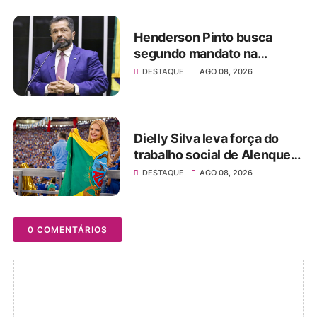
legislativo
Henderson Pinto busca
segundo mandato na
Câmara dos Deputados nas
DESTAQUE
AGO 08, 2026
eleições de 2026
Dielly Silva leva força do
trabalho social de Alenquer
para a disputa pela Alepa e
DESTAQUE
AGO 08, 2026
ganha impulso ao lado de
Tom Silva
0 COMENTÁRIOS