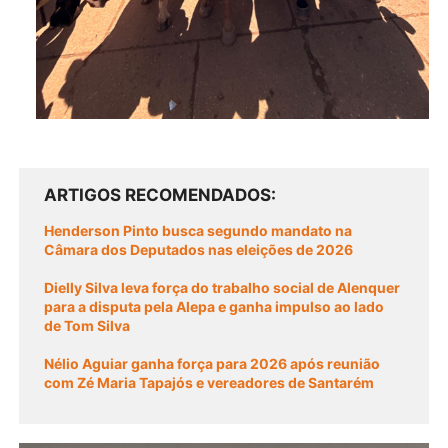
ARTIGOS RECOMENDADOS
Henderson Pinto busca segundo mandato na
Câmara dos Deputados nas eleições de 2026
Dielly Silva leva força do trabalho social de Alenquer
para a disputa pela Alepa e ganha impulso ao lado
de Tom Silva
Nélio Aguiar ganha força para 2026 após reunião
com Zé Maria Tapajós e vereadores de Santarém