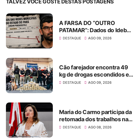
TALVEZ VOCÊ GOSTE DESTAS POSTAGENS
A FARSA DO “OUTRO
PATAMAR”: Dados do Ideb
desmascaram “legado” de
DESTAQUE
AGO 09, 2026
Daniel Santos e expõem
tragédia na educação de
Ananindeua
Cão farejador encontra 49
kg de drogas escondidos em
freezer e micro-ondas em
DESTAQUE
AGO 09, 2026
embarcação no oeste do
Pará
Maria do Carmo participa da
retomada dos trabalhos na
Alepa e ocupa a tribuna no
DESTAQUE
AGO 08, 2026
início do segundo semestre