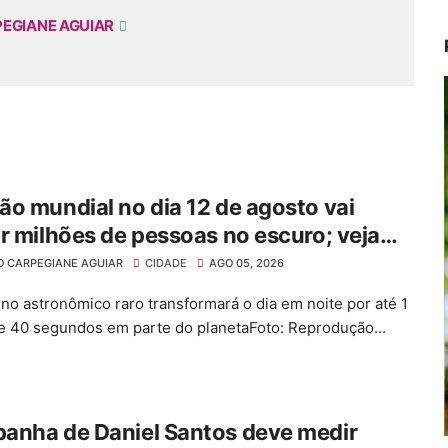
PEGIANE AGUIAR
o mundial no dia 12 de agosto vai
r milhões de pessoas no escuro; veja
 será afetado
O CARPEGIANE AGUIAR
CIDADE
AGO 05, 2026
o astronômico raro transformará o dia em noite por até 1
e 40 segundos em parte do planetaFoto: Reprodução...
anha de Daniel Santos deve medir