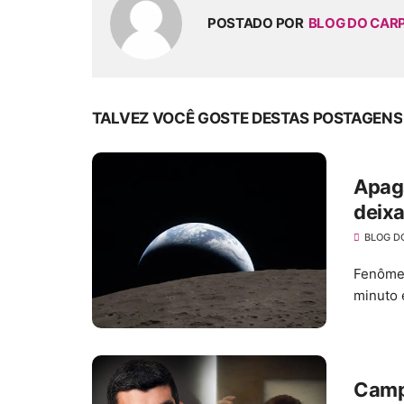
POSTADO POR
BLOG DO CAR
TALVEZ VOCÊ GOSTE DESTAS POSTAGENS
Apagã
deixa
quem
BLOG D
Fenômen
minuto 
Camp