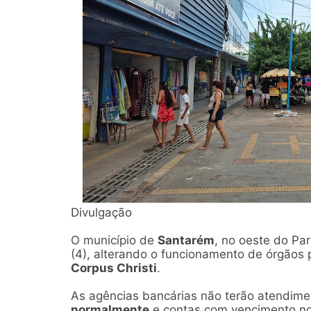
Divulgação
O município de
Santarém
, no oeste do Pa
(4), alterando o funcionamento de órgãos 
Corpus Christi
.
As agências bancárias não terão atendime
normalmente
e contas com vencimento no 