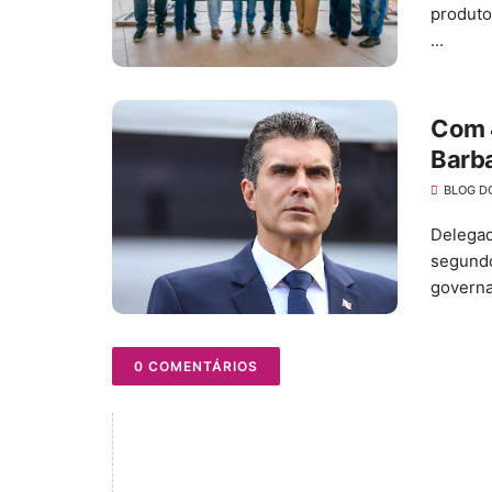
produto
...
Com 
Barba
BLOG D
Delegad
segundo
governa.
0 COMENTÁRIOS