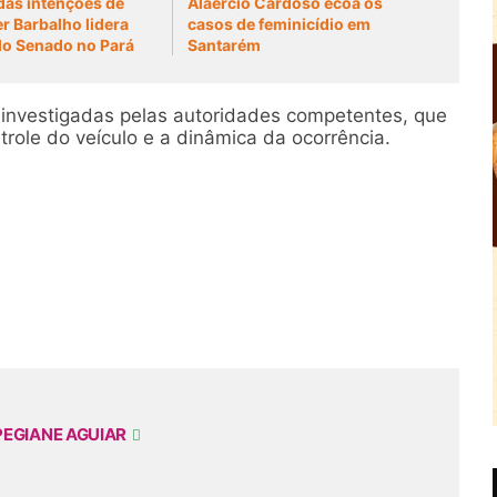
as intenções de
Alaércio Cardoso ecoa os
er Barbalho lidera
casos de feminicídio em
lo Senado no Pará
Santarém
 investigadas pelas autoridades competentes, que
role do veículo e a dinâmica da ocorrência.
PEGIANE AGUIAR