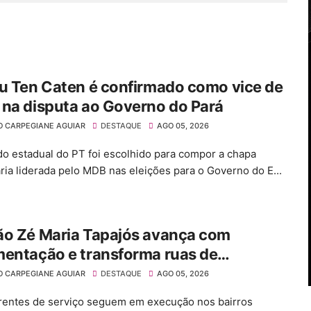
u Ten Caten é confirmado como vice de
na disputa ao Governo do Pará
O CARPEGIANE AGUIAR
DESTAQUE
AGO 05, 2026
o estadual do PT foi escolhido para compor a chapa
ária liderada pelo MDB nas eleições para o Governo do E...
ão Zé Maria Tapajós avança com
entação e transforma ruas de
arém em novos corredores de
O CARPEGIANE AGUIAR
DESTAQUE
AGO 05, 2026
lidade
rentes de serviço seguem em execução nos bairros