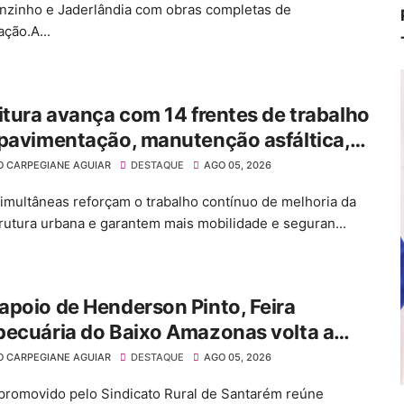
nzinho e Jaderlândia com obras completas de
ção.A...
itura avança com 14 frentes de trabalho
pavimentação, manutenção asfáltica,
civil e terraplenagem
O CARPEGIANE AGUIAR
DESTAQUE
AGO 05, 2026
imultâneas reforçam o trabalho contínuo de melhoria da
trutura urbana e garantem mais mobilidade e seguran...
poio de Henderson Pinto, Feira
pecuária do Baixo Amazonas volta a
mentar Santarém após seis anos
O CARPEGIANE AGUIAR
DESTAQUE
AGO 05, 2026
promovido pelo Sindicato Rural de Santarém reúne