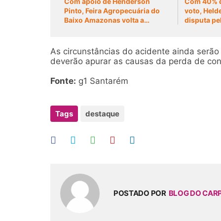
Com apoio de Henderson
Com 40% d
Pinto, Feira Agropecuária do
voto, Held
Baixo Amazonas volta a
disputa pe
movimentar Santarém após
seis anos
As circunstâncias do acidente ainda serão
deverão apurar as causas da perda de cont
Fonte:
g1 Santarém
Tags
destaque
POSTADO POR
BLOG DO CAR