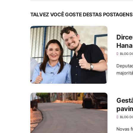
TALVEZ VOCÊ GOSTE DESTAS POSTAGENS
Dirce
Hana 
BLOG D
Deputad
majorit
Gest
pavim
Sant
BLOG D
mobi
Novas f