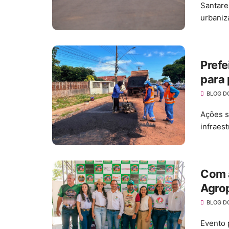
Santare
urbaniza
Prefe
para 
obra 
BLOG D
Ações s
infraes
Com a
Agro
movi
BLOG D
Evento 