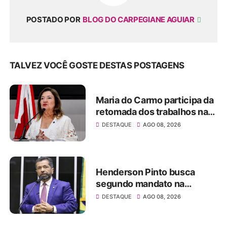
POSTADO POR
BLOG DO CARPEGIANE AGUIAR
TALVEZ VOCÊ GOSTE DESTAS POSTAGENS
Maria do Carmo participa da
retomada dos trabalhos na
Alepa e ocupa a tribuna no
DESTAQUE
AGO 08, 2026
início do segundo semestre
legislativo
Henderson Pinto busca
segundo mandato na
Câmara dos Deputados nas
DESTAQUE
AGO 08, 2026
eleições de 2026