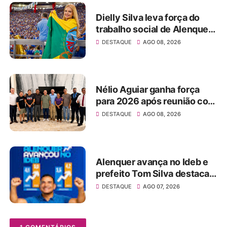
Dielly Silva leva força do
trabalho social de Alenquer
para a disputa pela Alepa e
DESTAQUE
AGO 08, 2026
ganha impulso ao lado de
Tom Silva
Nélio Aguiar ganha força
para 2026 após reunião com
Zé Maria Tapajós e
DESTAQUE
AGO 08, 2026
vereadores de Santarém
Alenquer avança no Ideb e
prefeito Tom Silva destaca
investimentos na educação
DESTAQUE
AGO 07, 2026