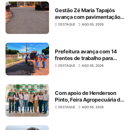
Com apoio de Henderson
Pinto, Feira Agropecuária do
Baixo Amazonas volta a
DESTAQUE
AGO 05, 2026
movimentar Santarém após
seis anos
Com 40% das intenções de
voto, Helder Barbalho lidera
disputa pelo Senado no Pará
DESTAQUE
AGO 05, 2026
0 COMENTÁRIOS