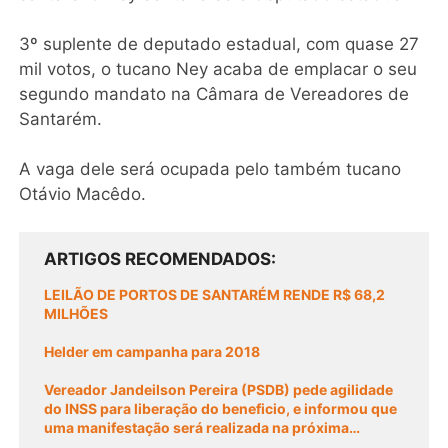
LEILÃO DE PORTOS DE SANTARÉM RENDE R$ 68,2
MILHÕES
Helder em campanha para 2018
Vereador Jandeilson Pereira (PSDB) pede agilidade
do INSS para liberação do beneficio, e informou que
uma manifestação será realizada na próxima
quarta-feira (15/02).
Os 5 suplentes da coligação PSDB-PSD-PTB-PP
1º – Mazinho Salomão, do PSD;
2º – Hildegardo Nunes, do PSDB;
3º – Ney Santana, do PSDB;
4º – Ítalo Mácola, do PSDB