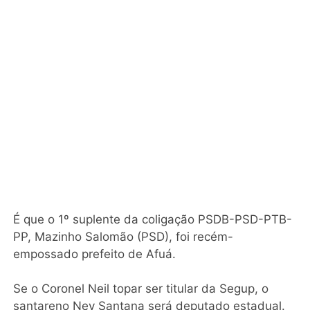
É que o 1º suplente da coligação PSDB-PSD-PTB-
PP, Mazinho Salomão (PSD), foi recém-
empossado prefeito de Afuá.
Se o Coronel Neil topar ser titular da Segup, o
santareno Ney Santana será deputado estadual.
3º suplente de deputado estadual, com quase 27
mil votos, o tucano Ney acaba de emplacar o seu
segundo mandato na Câmara de Vereadores de
Santarém.
A vaga dele será ocupada pelo também tucano
Otávio Macêdo.
ARTIGOS RECOMENDADOS